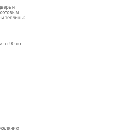
дверь и
я сотовым
ры теплицы:
 от 90 до
о желанию