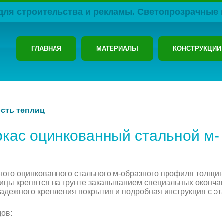
для строительства и рекламы. Светопрозрачные 
ГЛАВНАЯ
МАТЕРИАЛЫ
КОНСТРУКЦИИ
ость теплиц
кас оцинкованный стальной м-
ного оцинкованного стального м-образного профиля толщин
лицы крепятся на грунте закапыванием специальных оконча
надежного крепления покрытия и подробная инструкция с э
дов: