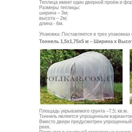
Теплица имеет один дверной проём и форт
Размеры теплицы:
ширина – 3м;
высота – 2м;
длина - 6м.
Упаковка: Поставляется в трех упаковках 
Тоннель 1,5х1,75х5 м – Ширина х Высо
Площадь укрываемого грунта –7,5; кв.м.
Тоннель является упрощенным вариантом 
Вместо двери предусмотрен упрощенный 
реек.