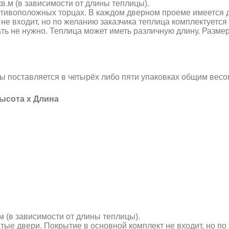
кв.м (в зависимости от длины теплицы).
отивоположных торцах. В каждом дверном проеме имеется 
не входит, но по желанию заказчика теплица комплектуетс
ть не нужно. Теплица может иметь различную длину. Разме
ы поставляется в четырёх либо пяти упаковках общим весом
Высота х Длина
м (в зависимости от длины теплицы).
тые двери. Покрытие в основной комплект не входит, но п