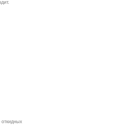
дит.
 откидных